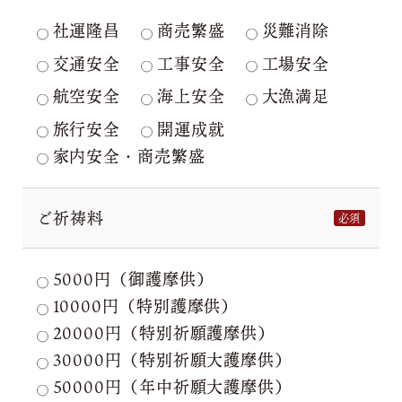
社運隆昌
商売繁盛
災難消除
交通安全
工事安全
工場安全
航空安全
海上安全
大漁満足
旅行安全
開運成就
家内安全・商売繁盛
ご祈祷料
必須
5000円（御護摩供）
10000円（特別護摩供）
20000円（特別祈願護摩供）
30000円（特別祈願大護摩供）
50000円（年中祈願大護摩供）