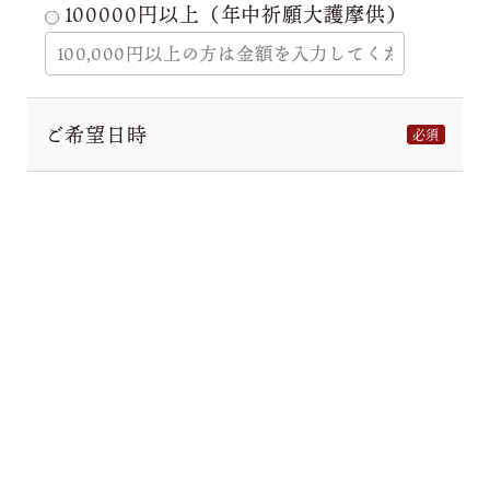
100000円以上（年中祈願大護摩供）
ご希望日時
必須
第一希望
第二希望
第三希望
当山は、
個人情報保護方針
に従ってお客様の情